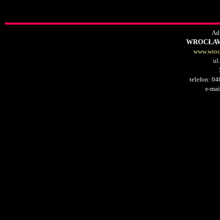
Adr
WROCŁAW
www.wrocl
ul
telefon: 0
e-mai