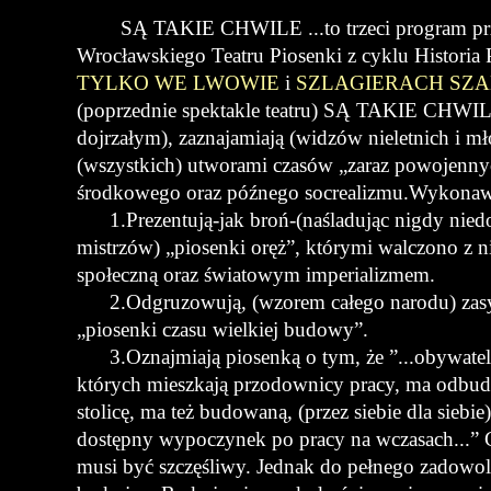
SĄ TAKIE CHWILE ...to trzeci program prz
Wrocławskiego Teatru Piosenki z cyklu Historia 
TYLKO WE LWOWIE
i
SZLAGIERACH SZA
(poprzednie spektakle teatru) SĄ TAKIE CHWIL
dojrzałym), zaznajamiają (widzów nieletnich i m
(wszystkich) utworami czasów „zaraz powojenny
środkowego oraz późnego socrealizmu.Wykona
1.Prezentują-jak broń-(naśladując nigdy niedo
mistrzów) „piosenki oręż”, którymi walczono z n
społeczną oraz światowym imperializmem.
2.Odgruzowują, (wzorem całego narodu) zasyp
„piosenki czasu wielkiej budowy”.
3.Oznajmiają piosenką o tym, że ”...obywatel
których mieszkają przodownicy pracy, ma odbud
stolicę, ma też budowaną, (przez siebie dla sieb
dostępny wypoczynek po pracy na wczasach...” C
musi być szczęśliwy. Jednak do pełnego zadowole