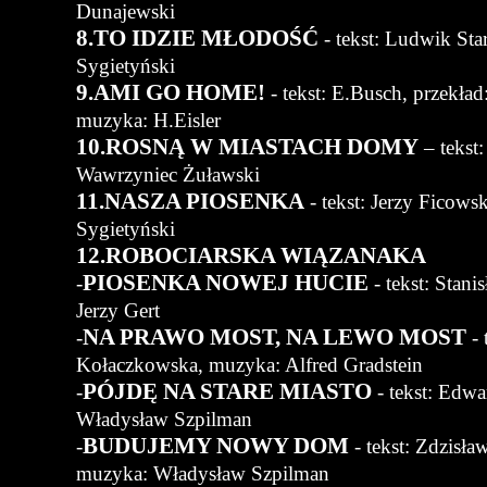
Dunajewski
8.TO IDZIE MŁODOŚĆ
- tekst: Ludwik Sta
Sygietyński
9.AMI GO HOME!
- tekst: E.Busch, przekła
muzyka: H.Eisler
10.ROSNĄ W MIASTACH DOMY
– tekst:
Wawrzyniec Żuławski
11.NASZA PIOSENKA
- tekst: Jerzy Ficows
Sygietyński
12.ROBOCIARSKA WIĄZANAKA
PIOSENKA NOWEJ HUCIE
-
- tekst: Stani
Jerzy Gert
NA PRAWO MOST, NA LEWO MOST
-
- 
Kołaczkowska, muzyka: Alfred Gradstein
PÓJDĘ NA STARE MIASTO
-
- tekst: Edwa
Władysław Szpilman
BUDUJEMY NOWY DOM
-
- tekst: Zdzisł
muzyka: Władysław Szpilman