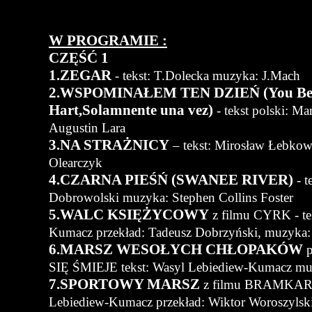
W PROGRAMIE :
CZĘŚĆ 1
1.ZEGAR
- tekst: T.Dolecka muzyka: J.Mach
2.WSPOMINAŁEM TEN DZIEŃ (You Bel
Hart,Solamnente una vez)
- tekst polski: Ma
Augustin Lara
3.NA STRAŻNICY
– tekst: Mirosław Łebko
Olearczyk
4.CZARNA PIEŚŃ (SWANEE RIVER)
- t
Dobrowolski muzyka: Stephen Collins Foster
5.WALC KSIĘŻYCOWY
z filmu CYRK - te
Kumacz przekład: Tadeusz Dobrzyński, muzyka:
6.MARSZ WESOŁYCH CHŁOPAKÓW
p
SIĘ ŚMIEJE tekst: Wasyl Lebiediew-Kumacz mu
7.SPORTOWY MARSZ
z filmu BRAMKARZ 
Lebiediew-Kumacz przekład: Wiktor Woroszylski