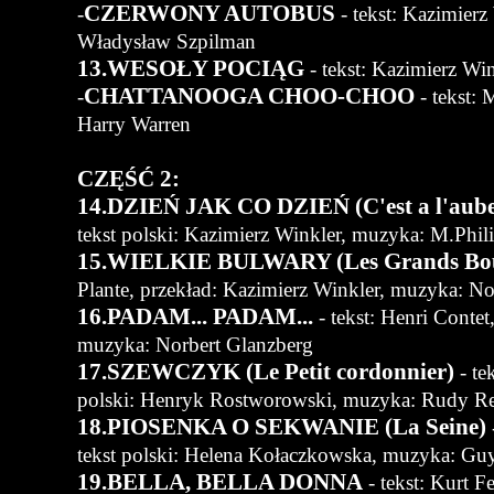
CZERWONY AUTOBUS
-
- tekst: Kazimierz
Władysław Szpilman
13.WESOŁY POCIĄG
- tekst: Kazimierz Wi
CHATTANOOGA CHOO-CHOO
-
- tekst:
Harry Warren
CZĘŚĆ 2:
14.DZIEŃ JAK CO DZIEŃ (C'est a l'aube
tekst polski: Kazimierz Winkler, muzyka: M.Phil
15.WIELKIE BULWARY (Les Grands Bou
Plante, przekład: Kazimierz Winkler, muzyka: No
16.PADAM... PADAM...
- tekst: Henri Conte
muzyka: Norbert Glanzberg
17.SZEWCZYK (Le Petit cordonnier)
- te
polski: Henryk Rostworowski, muzyka: Rudy Re
18.PIOSENKA O SEKWANIE (La Seine)
tekst polski: Helena Kołaczkowska, muzyka: Gu
19.BELLA, BELLA DONNA
- tekst: Kurt Fe