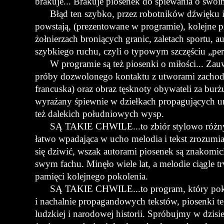
brakuje... Brakuje piosenek do śpiewania o swoim
Błąd ten szybko, przez robotników dźwięku i p
powstają, (prezentowane w programie), kolejne p
żołnierzach broniących granic, zaletach sportu, a
szybkiego ruchu, czyli o typowym szczęściu „pe
W programie są też piosenki o miłości... Zauw
próby dozwolonego kontaktu z utworami zachod
francuska) oraz obraz tęsknoty obywateli za bur
wyrażany śpiewnie w dziełkach propagujących urok
też dalekich południowych wysp.
SĄ TAKIE CHWILE...to zbiór stylowo różnych
łatwo wpadająca w ucho melodia i tekst zrozumia
się dziwić, wszak autorami piosenek są znakomic
swym fachu. Minęło wiele lat, a melodie ciągle tr
pamięci kolejnego pokolenia.
SĄ TAKIE CHWILE...to program, który poka
i nachalnie propagandowych tekstów, piosenki te,
ludzkiej i narodowej historii. Spróbujmy w dzis