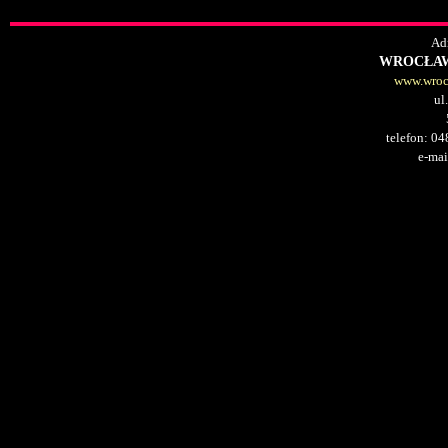
Adr
WROCŁAW
www.wrocl
ul
telefon: 0
e-mai