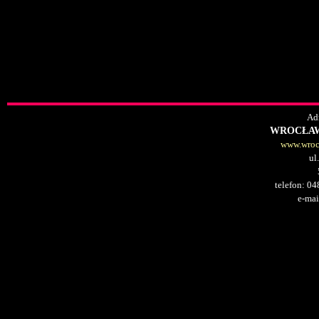
Adr
WROCŁAW
www.wrocl
ul
telefon: 0
e-mai